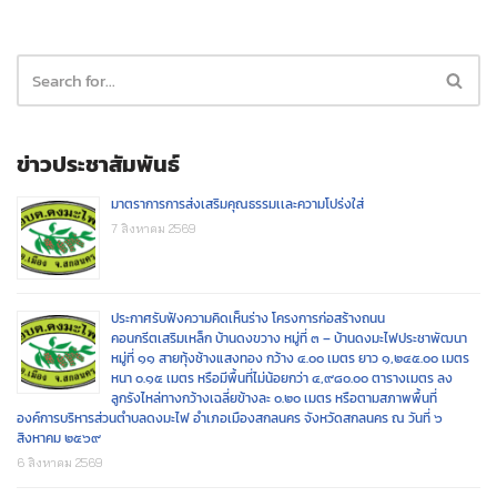
ข่าวประชาสัมพันธ์
มาตราการการส่งเสริมคุณธรรมเเละความโปร่งใส่
7 สิงหาคม 2569
ประกาศรับฟังความคิดเห็นร่าง โครงการก่อสร้างถนน
คอนกรีตเสริมเหล็ก บ้านดงขวาง หมู่ที่ ๓ – บ้านดงมะไฟประชาพัฒนา
หมู่ที่ ๑๑ สายทุ้งช้างแสงทอง กว้าง ๔.๐๐ เมตร ยาว ๑,๒๔๕.๐๐ เมตร
หนา ๐.๑๕ เมตร หรือมีพื้นที่ไม่น้อยกว่า ๔,๙๘๐.๐๐ ตารางเมตร ลง
ลูกรังไหล่ทางกว้างเฉลี่ยข้างละ ๐.๒๐ เมตร หรือตามสภาพพื้นที่
องค์การบริหารส่วนตำบลดงมะไฟ อำเภอเมืองสกลนคร จังหวัดสกลนคร ณ วันที่ ๖
สิงหาคม ๒๕๖๙
6 สิงหาคม 2569