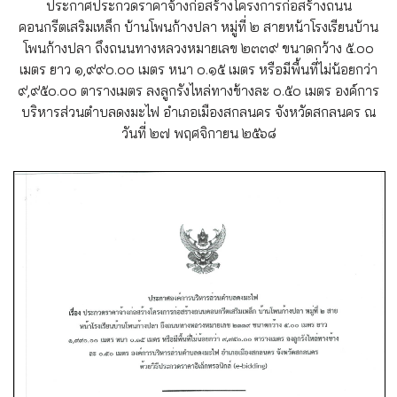
ประกาศประกวดราคาจ้างก่อสร้างโครงการก่อสร้างถนน
คอนกรีตเสริมเหล็ก บ้านโพนก้างปลา หมู่ที่ ๒ สายหน้าโรงเรียนบ้าน
โพนก้างปลา ถึงถนนทางหลวงหมายเลข ๒๓๓๙ ขนาดกว้าง ๕.๐๐
เมตร ยาว ๑,๙๙๐.๐๐ เมตร หนา ๐.๑๕ เมตร หรือมีพื้นที่ไม่น้อยกว่า
๙,๙๕๐.๐๐ ตารางเมตร ลงลูกรังไหล่ทางข้างละ ๐.๕๐ เมตร องค์การ
บริหารส่วนตำบลดงมะไฟ อำเภอเมืองสกลนคร จังหวัดสกลนคร ณ
วันที่ ๒๗ พฤศจิกายน ๒๕๖๘