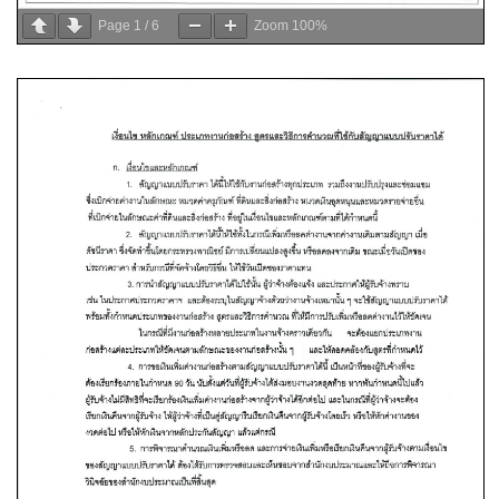
Page
1
/
6
Zoom
100%