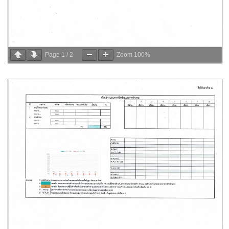
Page
1
/
2
Zoom
100%