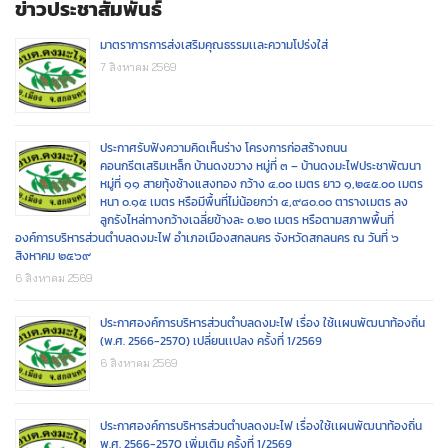
ข่าวประชาสัมพันธ์
มาตราการการส่งเสริมคุณธรรมเเละความโปร่งใส่
7 สิงหาคม 2569
ประกาศรับฟังความคิดเห็นร่าง โครงการก่อสร้างถนน
คอนกรีตเสริมเหล็ก บ้านดงขวาง หมู่ที่ ๓ – บ้านดงมะไฟประชาพัฒนา
หมู่ที่ ๑๑ สายทุ้งช้างแสงทอง กว้าง ๔.๐๐ เมตร ยาว ๑,๒๔๕.๐๐ เมตร
หนา ๐.๑๕ เมตร หรือมีพื้นที่ไม่น้อยกว่า ๔,๙๘๐.๐๐ ตารางเมตร ลง
ลูกรังไหล่ทางกว้างเฉลี่ยข้างละ ๐.๒๐ เมตร หรือตามสภาพพื้นที่
องค์การบริหารส่วนตำบลดงมะไฟ อำเภอเมืองสกลนคร จังหวัดสกลนคร ณ วันที่ ๖
สิงหาคม ๒๕๖๙
6 สิงหาคม 2569
ประกาศองค์การบริหารส่วนตำบลดงมะไฟ เรื่อง ใช้เเผนพัฒนาท้องถิ่น
(พ.ศ. 2566-2570) เปลี่ยนเเปลง ครั้งที่ 1/2569
6 สิงหาคม 2569
ประกาศองค์การบริหารส่วนตำบลดงมะไฟ เรื่องใช้เเผนพัฒนาท้องถิ่น
พ.ศ. 2566-2570 เพิ่มเติม ครั้งที่ 1/2569