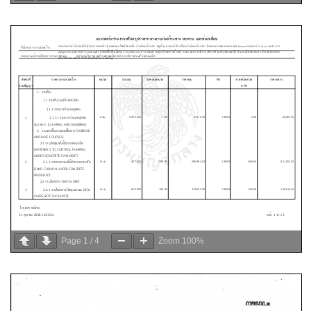
Page
1
/
4
Zoom
100%