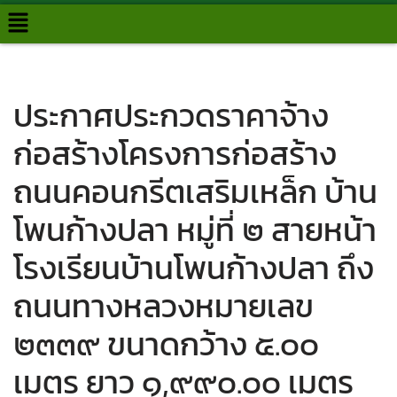
Skip
to
content
ประกาศประกวดราคาจ้าง
ก่อสร้างโครงการก่อสร้าง
ถนนคอนกรีตเสริมเหล็ก บ้าน
โพนก้างปลา หมู่ที่ ๒ สายหน้า
โรงเรียนบ้านโพนก้างปลา ถึง
ถนนทางหลวงหมายเลข
๒๓๓๙ ขนาดกว้าง ๕.๐๐
เมตร ยาว ๑,๙๙๐.๐๐ เมตร