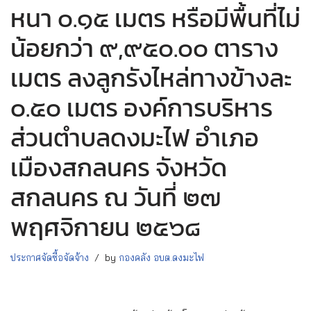
หนา ๐.๑๕ เมตร หรือมีพื้นที่ไม่
น้อยกว่า ๙,๙๕๐.๐๐ ตาราง
เมตร ลงลูกรังไหล่ทางข้างละ
๐.๕๐ เมตร องค์การบริหาร
ส่วนตำบลดงมะไฟ อำเภอ
เมืองสกลนคร จังหวัด
สกลนคร ณ วันที่ ๒๗
พฤศจิกายน ๒๕๖๘
ประกาศจัดซื้อจัดจ้าง
by
กองคลัง อบต.ดงมะไฟ