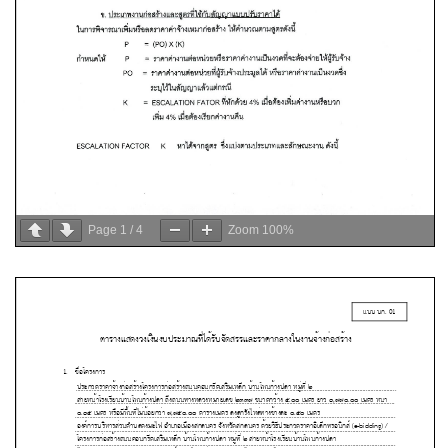
Page
1
/
4
Zoom
100%