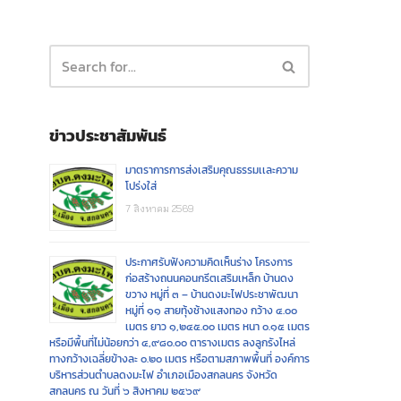
ข่าวประชาสัมพันธ์
มาตราการการส่งเสริมคุณธรรมเเละความ
โปร่งใส่
7 สิงหาคม 2569
ประกาศรับฟังความคิดเห็นร่าง โครงการ
ก่อสร้างถนนคอนกรีตเสริมเหล็ก บ้านดง
ขวาง หมู่ที่ ๓ – บ้านดงมะไฟประชาพัฒนา
หมู่ที่ ๑๑ สายทุ้งช้างแสงทอง กว้าง ๔.๐๐
เมตร ยาว ๑,๒๔๕.๐๐ เมตร หนา ๐.๑๕ เมตร
หรือมีพื้นที่ไม่น้อยกว่า ๔,๙๘๐.๐๐ ตารางเมตร ลงลูกรังไหล่
ทางกว้างเฉลี่ยข้างละ ๐.๒๐ เมตร หรือตามสภาพพื้นที่ องค์การ
บริหารส่วนตำบลดงมะไฟ อำเภอเมืองสกลนคร จังหวัด
สกลนคร ณ วันที่ ๖ สิงหาคม ๒๕๖๙