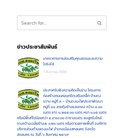
ข่าวประชาสัมพันธ์
มาตราการการส่งเสริมคุณธรรมเเละความ
โปร่งใส่
7 สิงหาคม 2569
ประกาศรับฟังความคิดเห็นร่าง โครงการ
ก่อสร้างถนนคอนกรีตเสริมเหล็ก บ้านดง
ขวาง หมู่ที่ ๓ – บ้านดงมะไฟประชาพัฒนา
หมู่ที่ ๑๑ สายทุ้งช้างแสงทอง กว้าง ๔.๐๐
เมตร ยาว ๑,๒๔๕.๐๐ เมตร หนา ๐.๑๕ เมตร
หรือมีพื้นที่ไม่น้อยกว่า ๔,๙๘๐.๐๐ ตารางเมตร ลงลูกรังไหล่
ทางกว้างเฉลี่ยข้างละ ๐.๒๐ เมตร หรือตามสภาพพื้นที่ องค์การ
บริหารส่วนตำบลดงมะไฟ อำเภอเมืองสกลนคร จังหวัด
สกลนคร ณ วันที่ ๖ สิงหาคม ๒๕๖๙