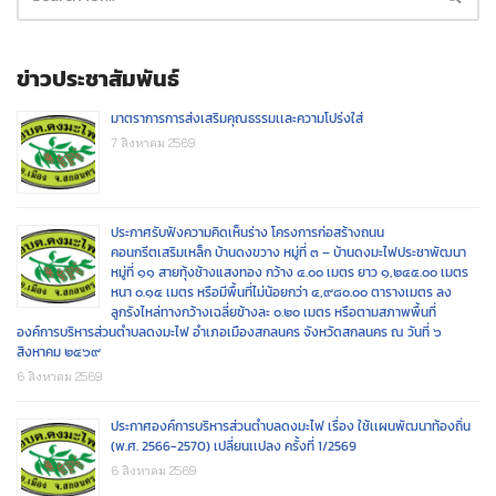
ข่าวประชาสัมพันธ์
มาตราการการส่งเสริมคุณธรรมเเละความโปร่งใส่
7 สิงหาคม 2569
ประกาศรับฟังความคิดเห็นร่าง โครงการก่อสร้างถนน
คอนกรีตเสริมเหล็ก บ้านดงขวาง หมู่ที่ ๓ – บ้านดงมะไฟประชาพัฒนา
หมู่ที่ ๑๑ สายทุ้งช้างแสงทอง กว้าง ๔.๐๐ เมตร ยาว ๑,๒๔๕.๐๐ เมตร
หนา ๐.๑๕ เมตร หรือมีพื้นที่ไม่น้อยกว่า ๔,๙๘๐.๐๐ ตารางเมตร ลง
ลูกรังไหล่ทางกว้างเฉลี่ยข้างละ ๐.๒๐ เมตร หรือตามสภาพพื้นที่
องค์การบริหารส่วนตำบลดงมะไฟ อำเภอเมืองสกลนคร จังหวัดสกลนคร ณ วันที่ ๖
สิงหาคม ๒๕๖๙
6 สิงหาคม 2569
ประกาศองค์การบริหารส่วนตำบลดงมะไฟ เรื่อง ใช้เเผนพัฒนาท้องถิ่น
(พ.ศ. 2566-2570) เปลี่ยนเเปลง ครั้งที่ 1/2569
6 สิงหาคม 2569