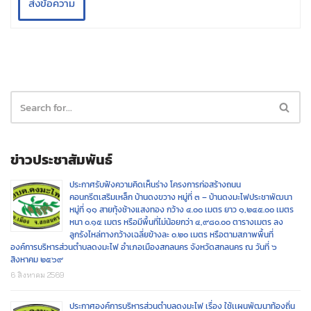
ส่งข้อความ
ข่าวประชาสัมพันธ์
ประกาศรับฟังความคิดเห็นร่าง โครงการก่อสร้างถนน
คอนกรีตเสริมเหล็ก บ้านดงขวาง หมู่ที่ ๓ – บ้านดงมะไฟประชาพัฒนา
หมู่ที่ ๑๑ สายทุ้งช้างแสงทอง กว้าง ๔.๐๐ เมตร ยาว ๑,๒๔๕.๐๐ เมตร
หนา ๐.๑๕ เมตร หรือมีพื้นที่ไม่น้อยกว่า ๔,๙๘๐.๐๐ ตารางเมตร ลง
ลูกรังไหล่ทางกว้างเฉลี่ยข้างละ ๐.๒๐ เมตร หรือตามสภาพพื้นที่
องค์การบริหารส่วนตำบลดงมะไฟ อำเภอเมืองสกลนคร จังหวัดสกลนคร ณ วันที่ ๖
สิงหาคม ๒๕๖๙
6 สิงหาคม 2569
ประกาศองค์การบริหารส่วนตำบลดงมะไฟ เรื่อง ใช้เเผนพัฒนาท้องถิ่น