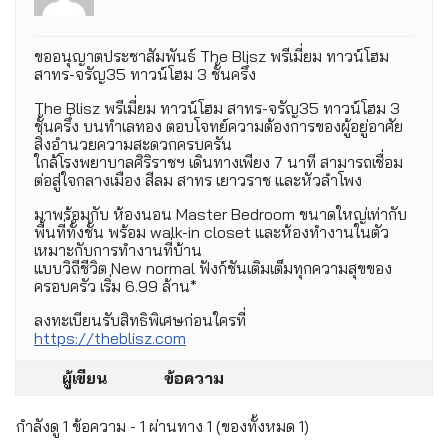
ขออนุญาตประชาสัมพันธ์ The Blisz พรีเมี่ยม ทาวน์โฮม
สาทร-จรัญ35 ทาวน์โฮม 3 ชั้นครึ่ง
The Blisz พรีเมี่ยม ทาวน์โฮม สาทร-จรัญ35 ทาวน์โฮม 3
ชั้นครึ่ง บนทำเลทอง ตอบโจทย์ความต้องการของผู้อยู่อาศัย
สิ่งอำนวยความสะดวกครบครัน
ใกล้โรงพยาบาลศิริราชฯ เดินทางเพียง 7 นาที สามารถเชื่อม
ต่อสู่ใจกลางเมือง สีลม สาทร เยาวราช และหัวลําโพง
มาพร้อมกับ ห้องนอน Master Bedroom ขนาดใหญ่เท่ากับ
พื้นที่ทั้งชั้น พร้อม walk-in closet และห้องทํางานในตัว
เหมาะกับการทำงานที่บ้าน
แบบวิถีชีวิต New normal ฟังก์ชันเติมเต็มทุกความสุขของ
ครอบครัว เริ่ม 6.99 ล้าน*
ลงทะเบียนรับสิทธิพิเศษก่อนใครที่
https://theblisz.com
ผู้เขียน
ข้อความ
กำลังดู 1 ข้อความ - 1 ผ่านทาง 1 (ของทั้งหมด 1)