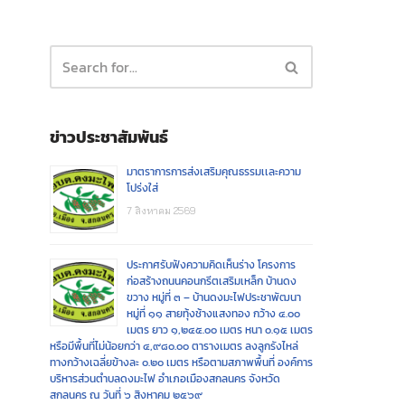
ข่าวประชาสัมพันธ์
มาตราการการส่งเสริมคุณธรรมเเละความ
โปร่งใส่
7 สิงหาคม 2569
ประกาศรับฟังความคิดเห็นร่าง โครงการ
ก่อสร้างถนนคอนกรีตเสริมเหล็ก บ้านดง
ขวาง หมู่ที่ ๓ – บ้านดงมะไฟประชาพัฒนา
หมู่ที่ ๑๑ สายทุ้งช้างแสงทอง กว้าง ๔.๐๐
เมตร ยาว ๑,๒๔๕.๐๐ เมตร หนา ๐.๑๕ เมตร
หรือมีพื้นที่ไม่น้อยกว่า ๔,๙๘๐.๐๐ ตารางเมตร ลงลูกรังไหล่
ทางกว้างเฉลี่ยข้างละ ๐.๒๐ เมตร หรือตามสภาพพื้นที่ องค์การ
บริหารส่วนตำบลดงมะไฟ อำเภอเมืองสกลนคร จังหวัด
สกลนคร ณ วันที่ ๖ สิงหาคม ๒๕๖๙