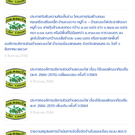
ประกาศรับฟังความคิดเห็นร่าง โครงการก่อสร้างถนน
คอนกรีตเสริมเหล็ก บ้านดงขวาง หมู่ที่ ๓ – บ้านดงมะไฟประชาพัฒนา
หมู่ที่ ๑๑ สายทุ้งช้างแสงทอง กว้าง ๔.๐๐ เมตร ยาว ๑,๒๔๕.๐๐ เมตร
หนา ๐.๑๕ เมตร หรือมีพื้นที่ไม่น้อยกว่า ๔,๙๘๐.๐๐ ตารางเมตร ลง
ลูกรังไหล่ทางกว้างเฉลี่ยข้างละ ๐.๒๐ เมตร หรือตามสภาพพื้นที่
องค์การบริหารส่วนตำบลดงมะไฟ อำเภอเมืองสกลนคร จังหวัดสกลนคร ณ วันที่ ๖
สิงหาคม ๒๕๖๙
6 สิงหาคม 2569
ประกาศองค์การบริหารส่วนตำบลดงมะไฟ เรื่อง ใช้เเผนพัฒนาท้องถิ่น
(พ.ศ. 2566-2570) เปลี่ยนเเปลง ครั้งที่ 1/2569
6 สิงหาคม 2569
ประกาศองค์การบริหารส่วนตำบลดงมะไฟ เรื่องใช้เเผนพัฒนาท้องถิ่น
พ.ศ. 2566-2570 เพิ่มเติม ครั้งที่ 1/2569
6 สิงหาคม 2569
รายงานสรุปผลการดำเนินการจัดซื้อจัดจ้างในรอบเดือน (แบบ สขร.1)