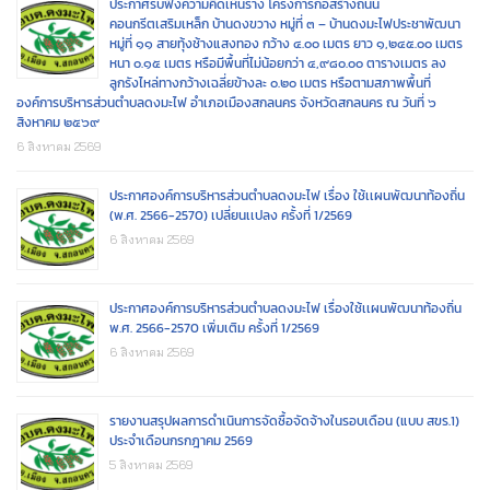
ประกาศรับฟังความคิดเห็นร่าง โครงการก่อสร้างถนน
คอนกรีตเสริมเหล็ก บ้านดงขวาง หมู่ที่ ๓ – บ้านดงมะไฟประชาพัฒนา
หมู่ที่ ๑๑ สายทุ้งช้างแสงทอง กว้าง ๔.๐๐ เมตร ยาว ๑,๒๔๕.๐๐ เมตร
หนา ๐.๑๕ เมตร หรือมีพื้นที่ไม่น้อยกว่า ๔,๙๘๐.๐๐ ตารางเมตร ลง
ลูกรังไหล่ทางกว้างเฉลี่ยข้างละ ๐.๒๐ เมตร หรือตามสภาพพื้นที่
องค์การบริหารส่วนตำบลดงมะไฟ อำเภอเมืองสกลนคร จังหวัดสกลนคร ณ วันที่ ๖
สิงหาคม ๒๕๖๙
6 สิงหาคม 2569
ประกาศองค์การบริหารส่วนตำบลดงมะไฟ เรื่อง ใช้เเผนพัฒนาท้องถิ่น
(พ.ศ. 2566-2570) เปลี่ยนเเปลง ครั้งที่ 1/2569
6 สิงหาคม 2569
ประกาศองค์การบริหารส่วนตำบลดงมะไฟ เรื่องใช้เเผนพัฒนาท้องถิ่น
พ.ศ. 2566-2570 เพิ่มเติม ครั้งที่ 1/2569
6 สิงหาคม 2569
รายงานสรุปผลการดำเนินการจัดซื้อจัดจ้างในรอบเดือน (แบบ สขร.1)
ประจำเดือนกรกฎาคม 2569
5 สิงหาคม 2569