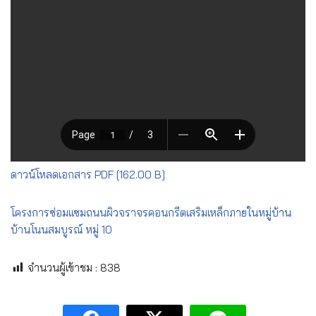
ดาวน์โหลดเอกสาร PDF [162.00 B]
โครงการซ่อมแซมถนนผิวจราจรคอนกรีตเสริมเหล็กภายในหมู่บ้าน
บ้านโนนสมบูรณ์ หมู่ 10
จำนวนผู้เข้าชม :
838