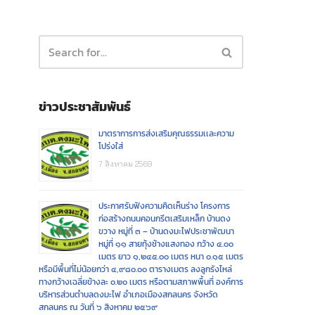
ข่าวประชาสัมพันธ์
มาตราการการส่งเสริมคุณธรรมเเละความ
โปร่งใส่
7 สิงหาคม 2569
ประกาศรับฟังความคิดเห็นร่าง โครงการ
ก่อสร้างถนนคอนกรีตเสริมเหล็ก บ้านดง
ขวาง หมู่ที่ ๓ – บ้านดงมะไฟประชาพัฒนา
หมู่ที่ ๑๑ สายทุ้งช้างแสงทอง กว้าง ๔.๐๐
เมตร ยาว ๑,๒๔๕.๐๐ เมตร หนา ๐.๑๕ เมตร
หรือมีพื้นที่ไม่น้อยกว่า ๔,๙๘๐.๐๐ ตารางเมตร ลงลูกรังไหล่
ทางกว้างเฉลี่ยข้างละ ๐.๒๐ เมตร หรือตามสภาพพื้นที่ องค์การ
บริหารส่วนตำบลดงมะไฟ อำเภอเมืองสกลนคร จังหวัด
สกลนคร ณ วันที่ ๖ สิงหาคม ๒๕๖๙