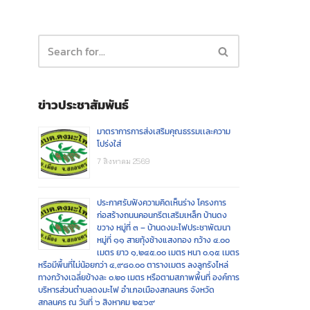
ข่าวประชาสัมพันธ์
มาตราการการส่งเสริมคุณธรรมเเละความ
โปร่งใส่
7 สิงหาคม 2569
ประกาศรับฟังความคิดเห็นร่าง โครงการ
ก่อสร้างถนนคอนกรีตเสริมเหล็ก บ้านดง
ขวาง หมู่ที่ ๓ – บ้านดงมะไฟประชาพัฒนา
หมู่ที่ ๑๑ สายทุ้งช้างแสงทอง กว้าง ๔.๐๐
เมตร ยาว ๑,๒๔๕.๐๐ เมตร หนา ๐.๑๕ เมตร
หรือมีพื้นที่ไม่น้อยกว่า ๔,๙๘๐.๐๐ ตารางเมตร ลงลูกรังไหล่
ทางกว้างเฉลี่ยข้างละ ๐.๒๐ เมตร หรือตามสภาพพื้นที่ องค์การ
บริหารส่วนตำบลดงมะไฟ อำเภอเมืองสกลนคร จังหวัด
สกลนคร ณ วันที่ ๖ สิงหาคม ๒๕๖๙