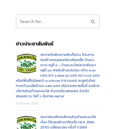
ข่าวประชาสัมพันธ์
ประกาศรับฟังความคิดเห็นร่าง โครงการ
ก่อสร้างถนนคอนกรีตเสริมเหล็ก บ้านดง
ขวาง หมู่ที่ ๓ – บ้านดงมะไฟประชาพัฒนา
หมู่ที่ ๑๑ สายทุ้งช้างแสงทอง กว้าง ๔.๐๐
เมตร ยาว ๑,๒๔๕.๐๐ เมตร หนา ๐.๑๕ เมตร
หรือมีพื้นที่ไม่น้อยกว่า ๔,๙๘๐.๐๐ ตารางเมตร ลงลูกรังไหล่
ทางกว้างเฉลี่ยข้างละ ๐.๒๐ เมตร หรือตามสภาพพื้นที่ องค์การ
บริหารส่วนตำบลดงมะไฟ อำเภอเมืองสกลนคร จังหวัด
สกลนคร ณ วันที่ ๖ สิงหาคม ๒๕๖๙
6 สิงหาคม 2569
ประกาศองค์การบริหารส่วนตำบลดงมะไฟ
เรื่อง ใช้เเผนพัฒนาท้องถิ่น (พ.ศ. 2566-
2570) เปลี่ยนเเปลง ครั้งที่ 1/2569