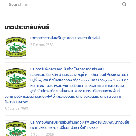
ข่าวประชาสัมพันธ์
มาตราการการส่งเสริมคุณธรรมเเละความโปร่งใส่
7 สิงหาคม 2569
ประกาศรับฟังความคิดเห็นร่าง โครงการก่อสร้างถนน
คอนกรีตเสริมเหล็ก บ้านดงขวาง หมู่ที่ ๓ – บ้านดงมะไฟประชาพัฒนา
หมู่ที่ ๑๑ สายทุ้งช้างแสงทอง กว้าง ๔.๐๐ เมตร ยาว ๑,๒๔๕.๐๐ เมตร
หนา ๐.๑๕ เมตร หรือมีพื้นที่ไม่น้อยกว่า ๔,๙๘๐.๐๐ ตารางเมตร ลง
ลูกรังไหล่ทางกว้างเฉลี่ยข้างละ ๐.๒๐ เมตร หรือตามสภาพพื้นที่
องค์การบริหารส่วนตำบลดงมะไฟ อำเภอเมืองสกลนคร จังหวัดสกลนคร ณ วันที่ ๖
สิงหาคม ๒๕๖๙
6 สิงหาคม 2569
ประกาศองค์การบริหารส่วนตำบลดงมะไฟ เรื่อง ใช้เเผนพัฒนาท้องถิ่น
(พ.ศ. 2566-2570) เปลี่ยนเเปลง ครั้งที่ 1/2569
6 สิงหาคม 2569