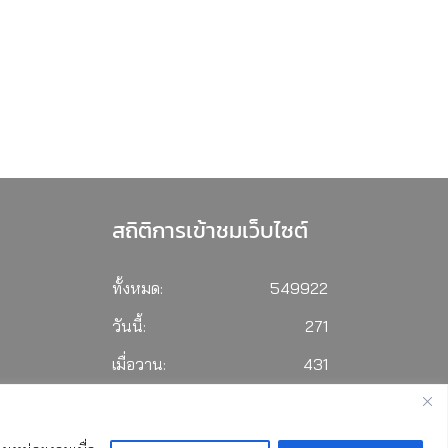
สถิติการเข้าชมเว็บไซต์
ทั้งหมด:
549922
วันนี้:
271
เมื่อวาน:
431
เดือนนี้:
1996
เริ่มนับ:
19 พฤษภาคม 2560