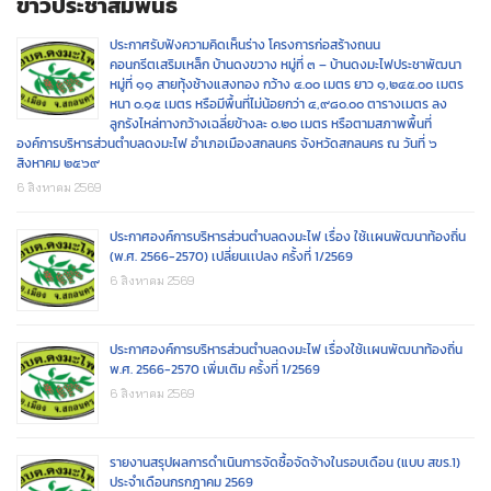
ข่าวประชาสัมพันธ์
ประกาศรับฟังความคิดเห็นร่าง โครงการก่อสร้างถนน
คอนกรีตเสริมเหล็ก บ้านดงขวาง หมู่ที่ ๓ – บ้านดงมะไฟประชาพัฒนา
หมู่ที่ ๑๑ สายทุ้งช้างแสงทอง กว้าง ๔.๐๐ เมตร ยาว ๑,๒๔๕.๐๐ เมตร
หนา ๐.๑๕ เมตร หรือมีพื้นที่ไม่น้อยกว่า ๔,๙๘๐.๐๐ ตารางเมตร ลง
ลูกรังไหล่ทางกว้างเฉลี่ยข้างละ ๐.๒๐ เมตร หรือตามสภาพพื้นที่
องค์การบริหารส่วนตำบลดงมะไฟ อำเภอเมืองสกลนคร จังหวัดสกลนคร ณ วันที่ ๖
สิงหาคม ๒๕๖๙
6 สิงหาคม 2569
ประกาศองค์การบริหารส่วนตำบลดงมะไฟ เรื่อง ใช้เเผนพัฒนาท้องถิ่น
(พ.ศ. 2566-2570) เปลี่ยนเเปลง ครั้งที่ 1/2569
6 สิงหาคม 2569
ประกาศองค์การบริหารส่วนตำบลดงมะไฟ เรื่องใช้เเผนพัฒนาท้องถิ่น
พ.ศ. 2566-2570 เพิ่มเติม ครั้งที่ 1/2569
6 สิงหาคม 2569
รายงานสรุปผลการดำเนินการจัดซื้อจัดจ้างในรอบเดือน (แบบ สขร.1)
ประจำเดือนกรกฎาคม 2569