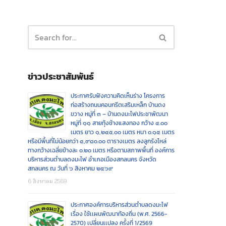
ข่าวประชาสัมพันธ์
ประกาศรับฟังความคิดเห็นร่าง โครงการ
ก่อสร้างถนนคอนกรีตเสริมเหล็ก บ้านดง
ขวาง หมู่ที่ ๓ – บ้านดงมะไฟประชาพัฒนา
หมู่ที่ ๑๑ สายทุ้งช้างแสงทอง กว้าง ๔.๐๐
เมตร ยาว ๑,๒๔๕.๐๐ เมตร หนา ๐.๑๕ เมตร
หรือมีพื้นที่ไม่น้อยกว่า ๔,๙๘๐.๐๐ ตารางเมตร ลงลูกรังไหล่
ทางกว้างเฉลี่ยข้างละ ๐.๒๐ เมตร หรือตามสภาพพื้นที่ องค์การ
บริหารส่วนตำบลดงมะไฟ อำเภอเมืองสกลนคร จังหวัด
สกลนคร ณ วันที่ ๖ สิงหาคม ๒๕๖๙
6 สิงหาคม 2569
ประกาศองค์การบริหารส่วนตำบลดงมะไฟ
เรื่อง ใช้เเผนพัฒนาท้องถิ่น (พ.ศ. 2566-
2570) เปลี่ยนเเปลง ครั้งที่ 1/2569