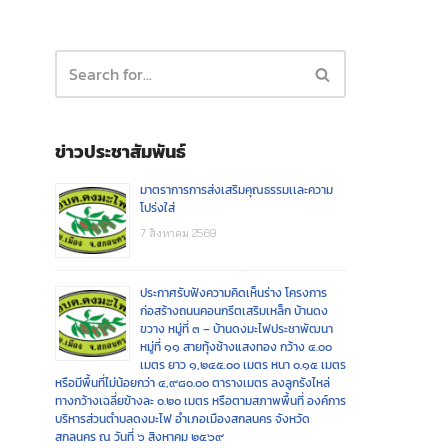
ข่าวประชาสัมพันธ์
มาตราการการส่งเสริมคุณธรรมเเละความ
โปร่งใส่
7 สิงหาคม 2569
ประกาศรับฟังความคิดเห็นร่าง โครงการ
ก่อสร้างถนนคอนกรีตเสริมเหล็ก บ้านดง
ขวาง หมู่ที่ ๓ – บ้านดงมะไฟประชาพัฒนา
หมู่ที่ ๑๑ สายทุ้งช้างแสงทอง กว้าง ๔.๐๐
เมตร ยาว ๑,๒๔๕.๐๐ เมตร หนา ๐.๑๕ เมตร
หรือมีพื้นที่ไม่น้อยกว่า ๔,๙๘๐.๐๐ ตารางเมตร ลงลูกรังไหล่
ทางกว้างเฉลี่ยข้างละ ๐.๒๐ เมตร หรือตามสภาพพื้นที่ องค์การ
บริหารส่วนตำบลดงมะไฟ อำเภอเมืองสกลนคร จังหวัด
สกลนคร ณ วันที่ ๖ สิงหาคม ๒๕๖๙