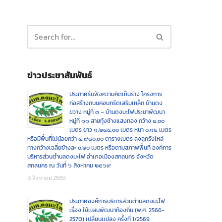
ข่าวประชาสัมพันธ์
ประกาศรับฟังความคิดเห็นร่าง โครงการ
ก่อสร้างถนนคอนกรีตเสริมเหล็ก บ้านดง
ขวาง หมู่ที่ ๓ – บ้านดงมะไฟประชาพัฒนา
หมู่ที่ ๑๑ สายทุ้งช้างแสงทอง กว้าง ๔.๐๐
เมตร ยาว ๑,๒๔๕.๐๐ เมตร หนา ๐.๑๕ เมตร
หรือมีพื้นที่ไม่น้อยกว่า ๔,๙๘๐.๐๐ ตารางเมตร ลงลูกรังไหล่
ทางกว้างเฉลี่ยข้างละ ๐.๒๐ เมตร หรือตามสภาพพื้นที่ องค์การ
บริหารส่วนตำบลดงมะไฟ อำเภอเมืองสกลนคร จังหวัด
สกลนคร ณ วันที่ ๖ สิงหาคม ๒๕๖๙
6 สิงหาคม 2569
ประกาศองค์การบริหารส่วนตำบลดงมะไฟ
เรื่อง ใช้เเผนพัฒนาท้องถิ่น (พ.ศ. 2566-
2570) เปลี่ยนเเปลง ครั้งที่ 1/2569