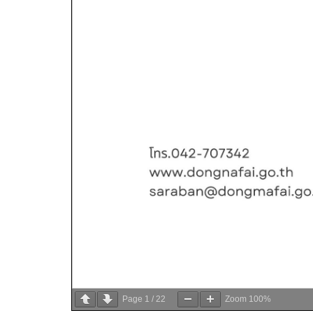
Page
1
/
22
Zoom
100%