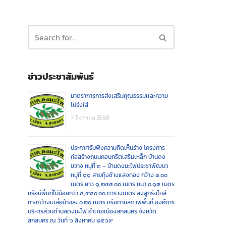
ข่าวประชาสัมพันธ์
มาตราการการส่งเสริมคุณธรรมเเละความ
โปร่งใส่
7 สิงหาคม 2569
ประกาศรับฟังความคิดเห็นร่าง โครงการ
ก่อสร้างถนนคอนกรีตเสริมเหล็ก บ้านดง
ขวาง หมู่ที่ ๓ – บ้านดงมะไฟประชาพัฒนา
หมู่ที่ ๑๑ สายทุ้งช้างแสงทอง กว้าง ๔.๐๐
เมตร ยาว ๑,๒๔๕.๐๐ เมตร หนา ๐.๑๕ เมตร
หรือมีพื้นที่ไม่น้อยกว่า ๔,๙๘๐.๐๐ ตารางเมตร ลงลูกรังไหล่
ทางกว้างเฉลี่ยข้างละ ๐.๒๐ เมตร หรือตามสภาพพื้นที่ องค์การ
บริหารส่วนตำบลดงมะไฟ อำเภอเมืองสกลนคร จังหวัด
สกลนคร ณ วันที่ ๖ สิงหาคม ๒๕๖๙