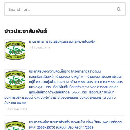
ข่าวประชาสัมพันธ์
มาตราการการส่งเสริมคุณธรรมเเละความโปร่งใส่
7 สิงหาคม 2569
ประกาศรับฟังความคิดเห็นร่าง โครงการก่อสร้างถนน
คอนกรีตเสริมเหล็ก บ้านดงขวาง หมู่ที่ ๓ – บ้านดงมะไฟประชาพัฒนา
หมู่ที่ ๑๑ สายทุ้งช้างแสงทอง กว้าง ๔.๐๐ เมตร ยาว ๑,๒๔๕.๐๐ เมตร
หนา ๐.๑๕ เมตร หรือมีพื้นที่ไม่น้อยกว่า ๔,๙๘๐.๐๐ ตารางเมตร ลง
ลูกรังไหล่ทางกว้างเฉลี่ยข้างละ ๐.๒๐ เมตร หรือตามสภาพพื้นที่
องค์การบริหารส่วนตำบลดงมะไฟ อำเภอเมืองสกลนคร จังหวัดสกลนคร ณ วันที่ ๖
สิงหาคม ๒๕๖๙
6 สิงหาคม 2569
ประกาศองค์การบริหารส่วนตำบลดงมะไฟ เรื่อง ใช้เเผนพัฒนาท้องถิ่น
(พ.ศ. 2566-2570) เปลี่ยนเเปลง ครั้งที่ 1/2569