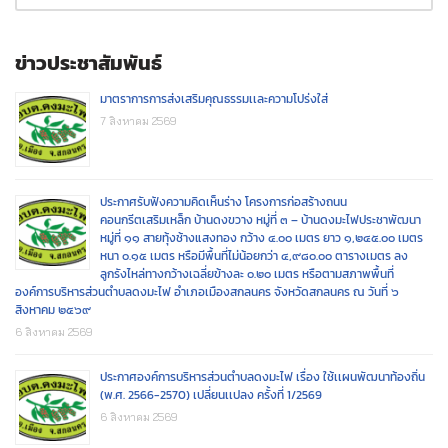
ข่าวประชาสัมพันธ์
มาตราการการส่งเสริมคุณธรรมเเละความโปร่งใส่
7 สิงหาคม 2569
ประกาศรับฟังความคิดเห็นร่าง โครงการก่อสร้างถนน
คอนกรีตเสริมเหล็ก บ้านดงขวาง หมู่ที่ ๓ – บ้านดงมะไฟประชาพัฒนา
หมู่ที่ ๑๑ สายทุ้งช้างแสงทอง กว้าง ๔.๐๐ เมตร ยาว ๑,๒๔๕.๐๐ เมตร
หนา ๐.๑๕ เมตร หรือมีพื้นที่ไม่น้อยกว่า ๔,๙๘๐.๐๐ ตารางเมตร ลง
ลูกรังไหล่ทางกว้างเฉลี่ยข้างละ ๐.๒๐ เมตร หรือตามสภาพพื้นที่
องค์การบริหารส่วนตำบลดงมะไฟ อำเภอเมืองสกลนคร จังหวัดสกลนคร ณ วันที่ ๖
สิงหาคม ๒๕๖๙
6 สิงหาคม 2569
ประกาศองค์การบริหารส่วนตำบลดงมะไฟ เรื่อง ใช้เเผนพัฒนาท้องถิ่น
(พ.ศ. 2566-2570) เปลี่ยนเเปลง ครั้งที่ 1/2569
6 สิงหาคม 2569