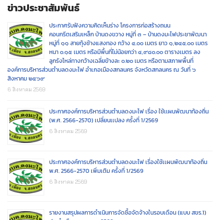
ข่าวประชาสัมพันธ์
ประกาศรับฟังความคิดเห็นร่าง โครงการก่อสร้างถนน
คอนกรีตเสริมเหล็ก บ้านดงขวาง หมู่ที่ ๓ – บ้านดงมะไฟประชาพัฒนา
หมู่ที่ ๑๑ สายทุ้งช้างแสงทอง กว้าง ๔.๐๐ เมตร ยาว ๑,๒๔๕.๐๐ เมตร
หนา ๐.๑๕ เมตร หรือมีพื้นที่ไม่น้อยกว่า ๔,๙๘๐.๐๐ ตารางเมตร ลง
ลูกรังไหล่ทางกว้างเฉลี่ยข้างละ ๐.๒๐ เมตร หรือตามสภาพพื้นที่
องค์การบริหารส่วนตำบลดงมะไฟ อำเภอเมืองสกลนคร จังหวัดสกลนคร ณ วันที่ ๖
สิงหาคม ๒๕๖๙
6 สิงหาคม 2569
ประกาศองค์การบริหารส่วนตำบลดงมะไฟ เรื่อง ใช้เเผนพัฒนาท้องถิ่น
(พ.ศ. 2566-2570) เปลี่ยนเเปลง ครั้งที่ 1/2569
6 สิงหาคม 2569
ประกาศองค์การบริหารส่วนตำบลดงมะไฟ เรื่องใช้เเผนพัฒนาท้องถิ่น
พ.ศ. 2566-2570 เพิ่มเติม ครั้งที่ 1/2569
6 สิงหาคม 2569
รายงานสรุปผลการดำเนินการจัดซื้อจัดจ้างในรอบเดือน (แบบ สขร.1)