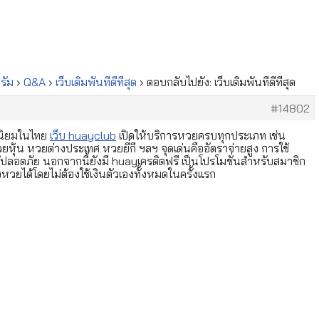
ั่ม
›
Q&A
›
เว็บเดิมพันที่ดีที่สุด
›
ตอบกลับไปยัง: เว็บเดิมพันที่ดีที่สุด
#14802
มนิยมในไทย
เว็บ huayclub
เปิดให้บริการหวยครบทุกประเภท เช่น
้น หวยต่างประเทศ หวยยี่กี ฯลฯ จุดเด่นคืออัตราจ่ายสูง การใช้
อดภัย นอกจากนี้ยังมี huayเครดิตฟรี เป็นโปรโมชั่นสำหรับสมาชิก
งหวยได้โดยไม่ต้องใช้เงินตัวเองทั้งหมดในครั้งแรก