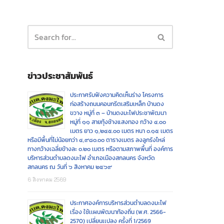
ข่าวประชาสัมพันธ์
ประกาศรับฟังความคิดเห็นร่าง โครงการ
ก่อสร้างถนนคอนกรีตเสริมเหล็ก บ้านดง
ขวาง หมู่ที่ ๓ – บ้านดงมะไฟประชาพัฒนา
หมู่ที่ ๑๑ สายทุ้งช้างแสงทอง กว้าง ๔.๐๐
เมตร ยาว ๑,๒๔๕.๐๐ เมตร หนา ๐.๑๕ เมตร
หรือมีพื้นที่ไม่น้อยกว่า ๔,๙๘๐.๐๐ ตารางเมตร ลงลูกรังไหล่
ทางกว้างเฉลี่ยข้างละ ๐.๒๐ เมตร หรือตามสภาพพื้นที่ องค์การ
บริหารส่วนตำบลดงมะไฟ อำเภอเมืองสกลนคร จังหวัด
สกลนคร ณ วันที่ ๖ สิงหาคม ๒๕๖๙
6 สิงหาคม 2569
ประกาศองค์การบริหารส่วนตำบลดงมะไฟ
เรื่อง ใช้เเผนพัฒนาท้องถิ่น (พ.ศ. 2566-
2570) เปลี่ยนเเปลง ครั้งที่ 1/2569