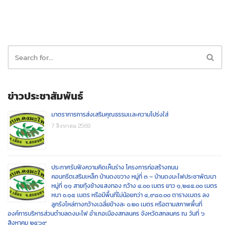
ข่าวประชาสัมพันธ์
มาตราการการส่งเสริมคุณธรรมเเละความโปร่งใส่
7 สิงหาคม 2569
ประกาศรับฟังความคิดเห็นร่าง โครงการก่อสร้างถนน
คอนกรีตเสริมเหล็ก บ้านดงขวาง หมู่ที่ ๓ – บ้านดงมะไฟประชาพัฒนา
หมู่ที่ ๑๑ สายทุ้งช้างแสงทอง กว้าง ๔.๐๐ เมตร ยาว ๑,๒๔๕.๐๐ เมตร
หนา ๐.๑๕ เมตร หรือมีพื้นที่ไม่น้อยกว่า ๔,๙๘๐.๐๐ ตารางเมตร ลง
ลูกรังไหล่ทางกว้างเฉลี่ยข้างละ ๐.๒๐ เมตร หรือตามสภาพพื้นที่
องค์การบริหารส่วนตำบลดงมะไฟ อำเภอเมืองสกลนคร จังหวัดสกลนคร ณ วันที่ ๖
สิงหาคม ๒๕๖๙