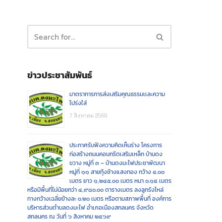
ข่าวประชาสัมพันธ์
มาตราการการส่งเสริมคุณธรรมเเละความ
โปร่งใส่
7 สิงหาคม 2569
ประกาศรับฟังความคิดเห็นร่าง โครงการ
ก่อสร้างถนนคอนกรีตเสริมเหล็ก บ้านดง
ขวาง หมู่ที่ ๓ – บ้านดงมะไฟประชาพัฒนา
หมู่ที่ ๑๑ สายทุ้งช้างแสงทอง กว้าง ๔.๐๐
เมตร ยาว ๑,๒๔๕.๐๐ เมตร หนา ๐.๑๕ เมตร
หรือมีพื้นที่ไม่น้อยกว่า ๔,๙๘๐.๐๐ ตารางเมตร ลงลูกรังไหล่
ทางกว้างเฉลี่ยข้างละ ๐.๒๐ เมตร หรือตามสภาพพื้นที่ องค์การ
บริหารส่วนตำบลดงมะไฟ อำเภอเมืองสกลนคร จังหวัด
สกลนคร ณ วันที่ ๖ สิงหาคม ๒๕๖๙