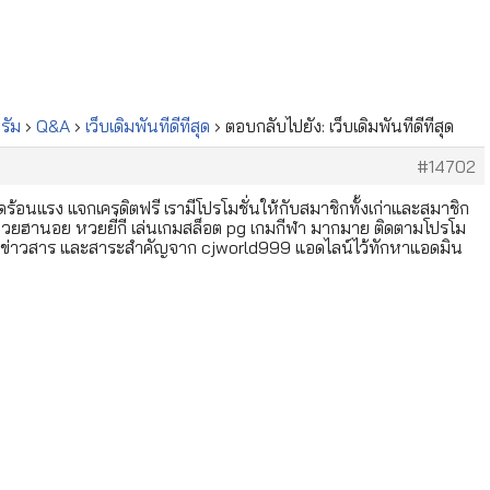
ั่ม
›
Q&A
›
เว็บเดิมพันที่ดีที่สุด
›
ตอบกลับไปยัง: เว็บเดิมพันที่ดีที่สุด
#14702
ดร้อนแรง แจกเครดิตฟรี เรามีโปรโมชั่นให้กับสมาชิกทั้งเก่าและสมาชิก
 หวยฮานอย หวยยี่กี เล่นเกมสล็อต pg เกมกีฬา มากมาย ติดตามโปรโม
ลาดข่าวสาร และสาระสำคัญจาก cjworld999 แอดไลน์ไว้ทักหาแอดมิน