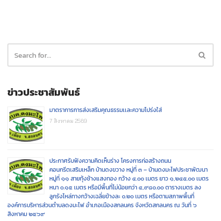
ข่าวประชาสัมพันธ์
มาตราการการส่งเสริมคุณธรรมเเละความโปร่งใส่
7 สิงหาคม 2569
ประกาศรับฟังความคิดเห็นร่าง โครงการก่อสร้างถนน
คอนกรีตเสริมเหล็ก บ้านดงขวาง หมู่ที่ ๓ – บ้านดงมะไฟประชาพัฒนา
หมู่ที่ ๑๑ สายทุ้งช้างแสงทอง กว้าง ๔.๐๐ เมตร ยาว ๑,๒๔๕.๐๐ เมตร
หนา ๐.๑๕ เมตร หรือมีพื้นที่ไม่น้อยกว่า ๔,๙๘๐.๐๐ ตารางเมตร ลง
ลูกรังไหล่ทางกว้างเฉลี่ยข้างละ ๐.๒๐ เมตร หรือตามสภาพพื้นที่
องค์การบริหารส่วนตำบลดงมะไฟ อำเภอเมืองสกลนคร จังหวัดสกลนคร ณ วันที่ ๖
สิงหาคม ๒๕๖๙