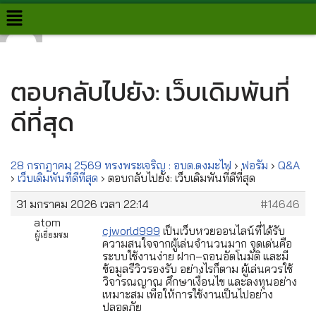
Skip
to
content
ตอบกลับไปยัง: เว็บเดิมพันที่
ดีที่สุด
28 กรกฎาคม 2569 ทรงพระเจริญ : อบต.ดงมะไฟ
›
ฟอรั่ม
›
Q&A
›
เว็บเดิมพันที่ดีที่สุด
›
ตอบกลับไปยัง: เว็บเดิมพันที่ดีที่สุด
31 มกราคม 2026 เวลา 22:14
#14646
atom
cjworld999
เป็นเว็บหวยออนไลน์ที่ได้รับ
ผู้เยี่ยมชม
ความสนใจจากผู้เล่นจำนวนมาก จุดเด่นคือ
ระบบใช้งานง่าย ฝาก–ถอนอัตโนมัติ และมี
ข้อมูลรีวิวรองรับ อย่างไรก็ตาม ผู้เล่นควรใช้
วิจารณญาณ ศึกษาเงื่อนไข และลงทุนอย่าง
เหมาะสม เพื่อให้การใช้งานเป็นไปอย่าง
ปลอดภัย