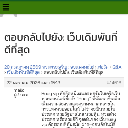
Skip
to
content
ตอบกลับไปยัง: เว็บเดิมพันที่
ดีที่สุด
28 กรกฎาคม 2569 ทรงพระเจริญ : อบต.ดงมะไฟ
›
ฟอรั่ม
›
Q&A
›
เว็บเดิมพันที่ดีที่สุด
›
ตอบกลับไปยัง: เว็บเดิมพันที่ดีที่สุด
22 มกราคม 2026 เวลา 15:13
#14616
maild
Huay vip คืออีกหนึ่งแพลตฟอร์มในเครือเว็บ
ผู้เยี่ยมชม
หวยออนไลน์ชื่อดัง “Huay” ที่พัฒนาขึ้นเพื่อ
เพิ่มความสะดวกและความหลากหลายใน
การแทงหวยออนไลน์ ไม่ว่าจะเป็นหวยใน
ประเทศ หวยรัฐบาลไทย หวยหุ้น หวยต่าง
ประเทศ หรือหวยยี่กี จุดเด่นของ เว็บhuay
vip คือระบบที่ทันสมัย ฝาก–ถอนอัตโนมัติ