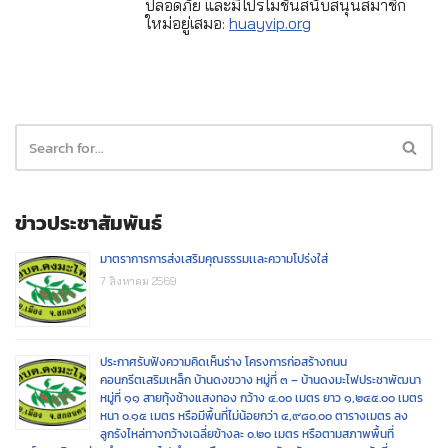
ปลอดภัย และมีโปรโมชั่นสนับสนุนสมาชิก
ใหม่อยู่เสมอ:
huayvip.org
ข่าวประชาสัมพันธ์
มาตราการการส่งเสริมคุณธรรมเเละความโปร่งใส่
7 สิงหาคม 2569
ประกาศรับฟังความคิดเห็นร่าง โครงการก่อสร้างถนน
คอนกรีตเสริมเหล็ก บ้านดงขวาง หมู่ที่ ๓ – บ้านดงมะไฟประชาพัฒนา
หมู่ที่ ๑๑ สายทุ้งช้างแสงทอง กว้าง ๔.๐๐ เมตร ยาว ๑,๒๔๕.๐๐ เมตร
หนา ๐.๑๕ เมตร หรือมีพื้นที่ไม่น้อยกว่า ๔,๙๘๐.๐๐ ตารางเมตร ลง
ลูกรังไหล่ทางกว้างเฉลี่ยข้างละ ๐.๒๐ เมตร หรือตามสภาพพื้นที่