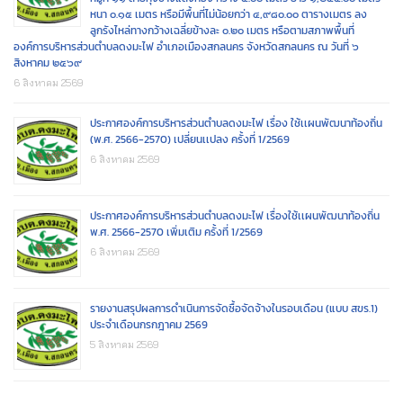
หนา ๐.๑๕ เมตร หรือมีพื้นที่ไม่น้อยกว่า ๔,๙๘๐.๐๐ ตารางเมตร ลง
ลูกรังไหล่ทางกว้างเฉลี่ยข้างละ ๐.๒๐ เมตร หรือตามสภาพพื้นที่
องค์การบริหารส่วนตำบลดงมะไฟ อำเภอเมืองสกลนคร จังหวัดสกลนคร ณ วันที่ ๖
สิงหาคม ๒๕๖๙
6 สิงหาคม 2569
ประกาศองค์การบริหารส่วนตำบลดงมะไฟ เรื่อง ใช้เเผนพัฒนาท้องถิ่น
(พ.ศ. 2566-2570) เปลี่ยนเเปลง ครั้งที่ 1/2569
6 สิงหาคม 2569
ประกาศองค์การบริหารส่วนตำบลดงมะไฟ เรื่องใช้เเผนพัฒนาท้องถิ่น
พ.ศ. 2566-2570 เพิ่มเติม ครั้งที่ 1/2569
6 สิงหาคม 2569
รายงานสรุปผลการดำเนินการจัดซื้อจัดจ้างในรอบเดือน (แบบ สขร.1)
ประจำเดือนกรกฎาคม 2569
5 สิงหาคม 2569