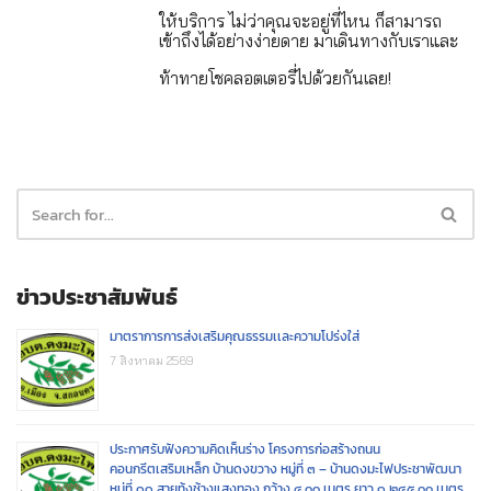
ให้บริการ ไม่ว่าคุณจะอยู่ที่ไหน ก็สามารถ
เข้าถึงได้อย่างง่ายดาย มาเดินทางกับเราและ
ท้าทายโชคลอตเตอรี่ไปด้วยกันเลย!
ข่าวประชาสัมพันธ์
มาตราการการส่งเสริมคุณธรรมเเละความโปร่งใส่
7 สิงหาคม 2569
ประกาศรับฟังความคิดเห็นร่าง โครงการก่อสร้างถนน
คอนกรีตเสริมเหล็ก บ้านดงขวาง หมู่ที่ ๓ – บ้านดงมะไฟประชาพัฒนา
หมู่ที่ ๑๑ สายทุ้งช้างแสงทอง กว้าง ๔.๐๐ เมตร ยาว ๑,๒๔๕.๐๐ เมตร