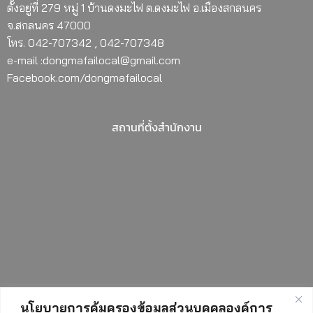
ตั้งอยู่ที่ 279 หมู่ 1 บ้านดงมะไฟ ต.ดงมะไฟ อ.เมืองสกลนคร
จ.สกลนคร 47000
โทร. 042-707342 , 042-707348
e-mail :dongmafailocal@gmail.com
Facebook.com/dongmafailocal
สถานที่ตั้งสำนักงาน
นโยบายการคุ้มครองข้อมูลส่วนบุคคลองค์การ