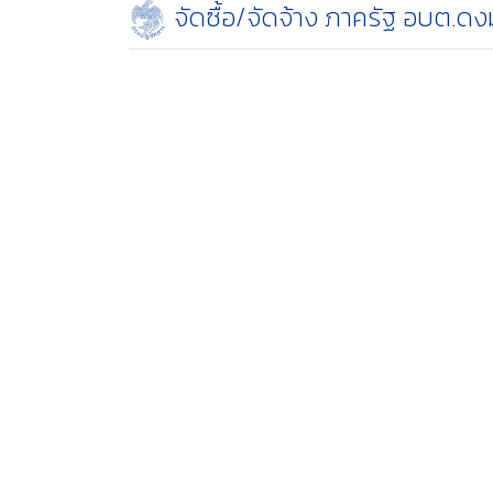
จัดซื้อ/จัดจ้าง ภาครัฐ อบต.ด